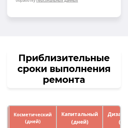
обработку
персональных данных
Приблизительные
сроки выполнения
ремонта
Капитальный
Дизайн
Косметический
(дней)
(дней)
(дн