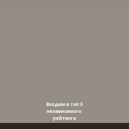
Входим в топ 3
независимого
рейтинга